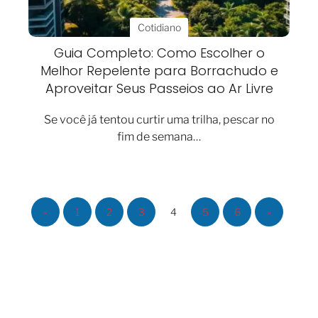
Cotidiano
Guia Completo: Como Escolher o
Melhor Repelente para Borrachudo e
Aproveitar Seus Passeios ao Ar Livre
Se você já tentou curtir uma trilha, pescar no
fim de semana…
«
1
2
3
4
5
6
»