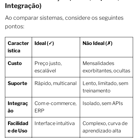
Integração)
Ao comparar sistemas, considere os seguintes
pontos:
Caracter
Ideal (✓)
Não Ideal (✗)
ística
Custo
Preço justo,
Mensalidades
escalável
exorbitantes, ocultas
Suporte
Rápido, multicanal
Lento, limitado, sem
treinamento
Integraç
Com e-commerce,
Isolado, sem APIs
ão
ERP
Facilidad
Interface intuitiva
Complexo, curva de
e de Uso
aprendizado alta