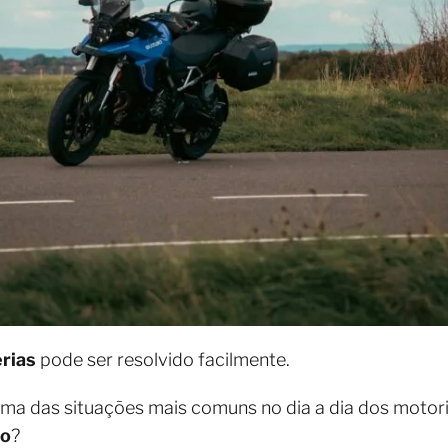
rias
pode ser resolvido facilmente.
ma das situações mais comuns no dia a dia dos motori
ho
?