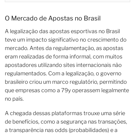
O Mercado de Apostas no Brasil
A legalização das apostas esportivas no Brasil
teve um impacto significativo no crescimento do
mercado. Antes da regulamentação, as apostas
eram realizadas de forma informal, com muitos
apostadores utilizando sites internacionais não
regulamentados. Com a legalização, o governo
brasileiro criou um marco regulatório, permitindo
que empresas como a 79y operassem legalmente
no país.
A chegada dessas plataformas trouxe uma série
de benefícios, como a segurança nas transações,
a transparência nas odds (probabilidades) e a