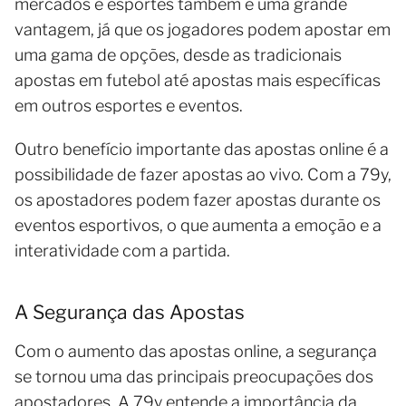
mercados e esportes também é uma grande
vantagem, já que os jogadores podem apostar em
uma gama de opções, desde as tradicionais
apostas em futebol até apostas mais específicas
em outros esportes e eventos.
Outro benefício importante das apostas online é a
possibilidade de fazer apostas ao vivo. Com a 79y,
os apostadores podem fazer apostas durante os
eventos esportivos, o que aumenta a emoção e a
interatividade com a partida.
A Segurança das Apostas
Com o aumento das apostas online, a segurança
se tornou uma das principais preocupações dos
apostadores. A 79y entende a importância da