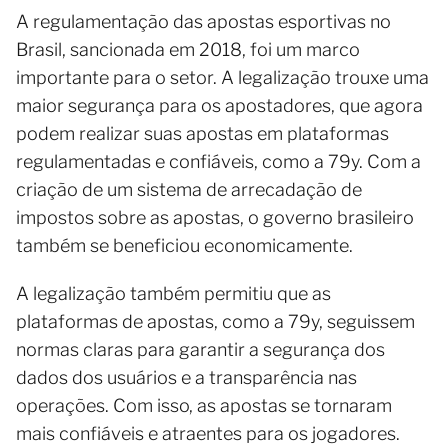
A regulamentação das apostas esportivas no
Brasil, sancionada em 2018, foi um marco
importante para o setor. A legalização trouxe uma
maior segurança para os apostadores, que agora
podem realizar suas apostas em plataformas
regulamentadas e confiáveis, como a 79y. Com a
criação de um sistema de arrecadação de
impostos sobre as apostas, o governo brasileiro
também se beneficiou economicamente.
A legalização também permitiu que as
plataformas de apostas, como a 79y, seguissem
normas claras para garantir a segurança dos
dados dos usuários e a transparência nas
operações. Com isso, as apostas se tornaram
mais confiáveis e atraentes para os jogadores.