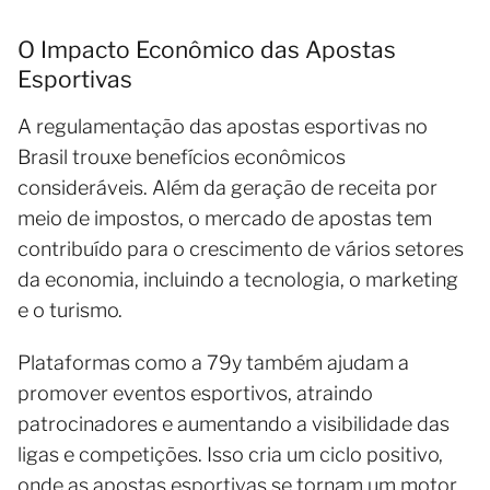
O Impacto Econômico das Apostas
Esportivas
A regulamentação das apostas esportivas no
Brasil trouxe benefícios econômicos
consideráveis. Além da geração de receita por
meio de impostos, o mercado de apostas tem
contribuído para o crescimento de vários setores
da economia, incluindo a tecnologia, o marketing
e o turismo.
Plataformas como a 79y também ajudam a
promover eventos esportivos, atraindo
patrocinadores e aumentando a visibilidade das
ligas e competições. Isso cria um ciclo positivo,
onde as apostas esportivas se tornam um motor