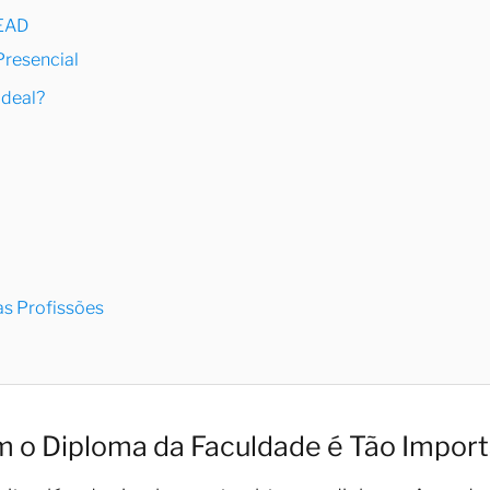
 EAD
Presencial
Ideal?
as Profissões
m o Diploma da Faculdade é Tão Impor