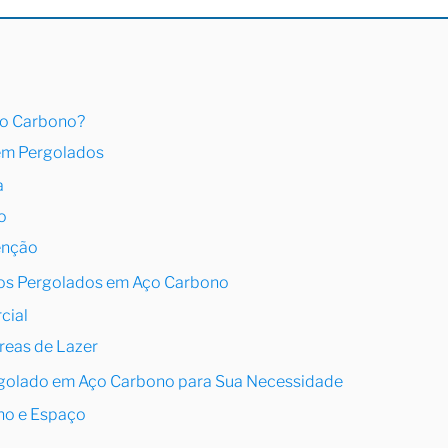
ço Carbono?
em Pergolados
a
o
enção
 dos Pergolados em Aço Carbono
cial
reas de Lazer
golado em Aço Carbono para Sua Necessidade
ho e Espaço